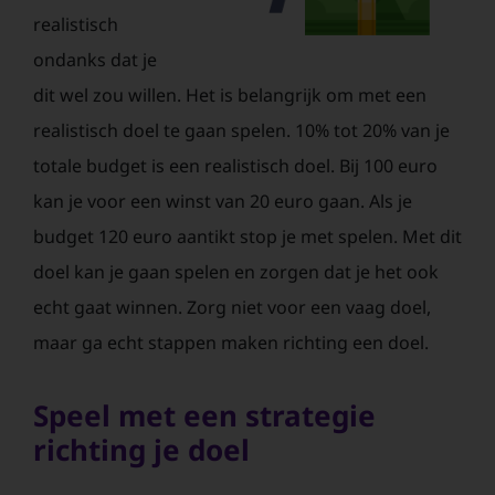
realistisch
ondanks dat je
dit wel zou willen. Het is belangrijk om met een
realistisch doel te gaan spelen. 10% tot 20% van je
totale budget is een realistisch doel. Bij 100 euro
kan je voor een winst van 20 euro gaan. Als je
budget 120 euro aantikt stop je met spelen. Met dit
doel kan je gaan spelen en zorgen dat je het ook
echt gaat winnen. Zorg niet voor een vaag doel,
maar ga echt stappen maken richting een doel.
Speel met een strategie
richting je doel