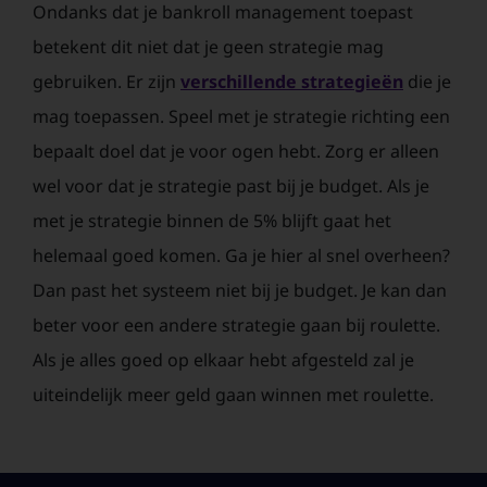
Ondanks dat je bankroll management toepast
betekent dit niet dat je geen strategie mag
gebruiken. Er zijn
verschillende strategieën
die je
mag toepassen. Speel met je strategie richting een
bepaalt doel dat je voor ogen hebt. Zorg er alleen
wel voor dat je strategie past bij je budget. Als je
met je strategie binnen de 5% blijft gaat het
helemaal goed komen. Ga je hier al snel overheen?
Dan past het systeem niet bij je budget. Je kan dan
beter voor een andere strategie gaan bij roulette.
Als je alles goed op elkaar hebt afgesteld zal je
uiteindelijk meer geld gaan winnen met roulette.